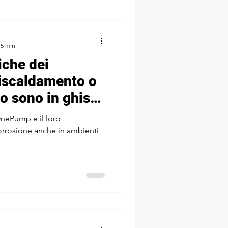
 5 min
iche dei
riscaldamento o
o sono in ghisa
OnePump e il loro
orrosione anche in ambienti