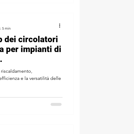
: 5 min
p dei circolatori
i di
 e solare.
i riscaldamento,
ficienza e la versatilità delle