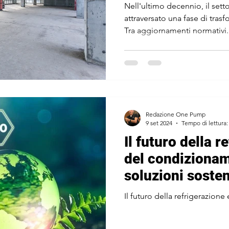
cambiamento n
Nell'ultimo decennio, il sett
attraversato una fase di tra
Tra aggiornamenti normativi..
Redazione One Pump
9 set 2024
Tempo di lettura:
Il futuro della r
del condizionam
soluzioni sosten
refrigeranti e t
Il futuro della refrigerazion
avanzate