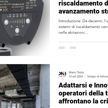
riscaldamento 
avanzamento st
nell'efficienza
Introduzione: Da decenni, l'utilizzo di circolatori nelle
sistemi di riscaldamento cent
nelle abitazioni....
Mario Testa
10 set 2024
Tempo di lettura
Adattarsi e Inn
operatori della 
affrontano la cris