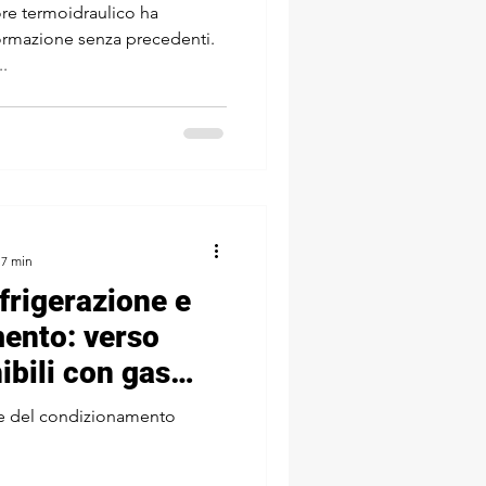
ormativo
ore termoidraulico ha
sformazione senza precedenti.
.
 7 min
efrigerazione e
ento: verso
ibili con gas
ecnologie
e e del condizionamento