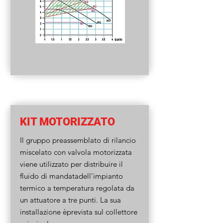
KIT MOTORIZZATO
Il gruppo preassemblato di rilancio
miscelato con valvola motorizzata
viene utilizzato per distribuire il
fluido di mandatadell'impianto
termico a temperatura regolata da
un attuatore a tre punti. La sua
installazione èprevista sul collettore