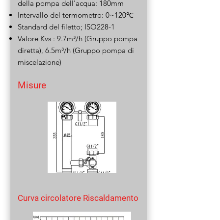
della pompa dell'acqua: 180mm
Intervallo del termometro: 0~120℃
Standard del filetto; ISO228-1
Valore Kvs : 9.7m³/h (Gruppo pompa
diretta), 6.5m³/h (Gruppo pompa di
miscelazione)
Misure
Curva circolatore Riscaldamento