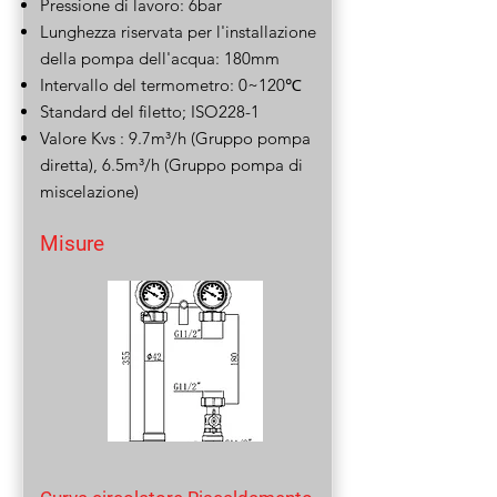
Pressione di lavoro: 6bar
Lunghezza riservata per l'installazione
della pompa dell'acqua: 180mm
Intervallo del termometro: 0~120℃
Standard del filetto; ISO228-1
Valore Kvs : 9.7m³/h (Gruppo pompa
diretta), 6.5m³/h (Gruppo pompa di
miscelazione)
Misure