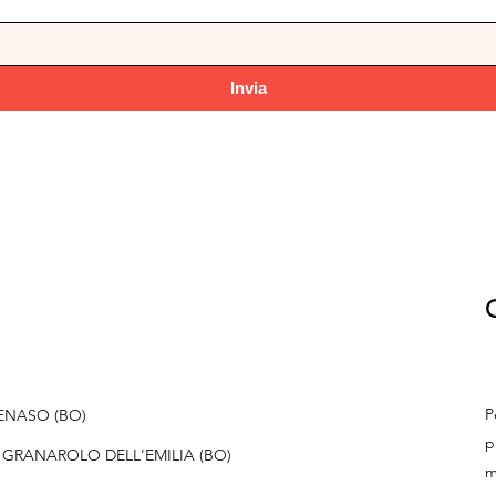
Invia
C
P
STENASO (BO)
p
057 GRANAROLO DELL'EMILIA (BO)
m