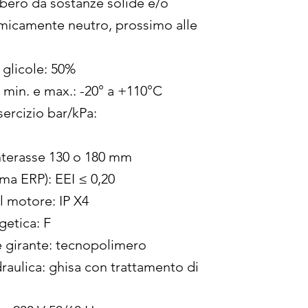
 libero da sostanze solide e/o
imicamente neutro, prossimo alle
 glicole: 50%
 min. e max.: -20° a +110°C
ercizio bar/kPa:
Interasse 130 o 180 mm
rma ERP): EEI ≤ 0,20
l motore: IP X4
getica: F
e girante: tecnopolimero
draulica: ghisa con trattamento di