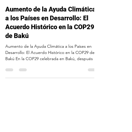
Aumento de la Ayuda Climática
a los Países en Desarrollo: El
Acuerdo Histórico en la COP29
de Bakú
Aumento de la Ayuda Climática a los Países en
Desarrollo: El Acuerdo Histórico en la COP29 de
Bakú En la COP29 celebrada en Bakú, después de
dos semanas de intensas negociaciones, se
alcanzó un acuerdo histórico que marca un paso
clave en la lucha contra el cambio climático. El
nuevo acuerdo establece un aumento significativo
de la ayuda climática a los países en desarrollo,
pasando de los 100 mil millones de dólares anuales
establecidos por el Acuerdo de París a 300 mil mill