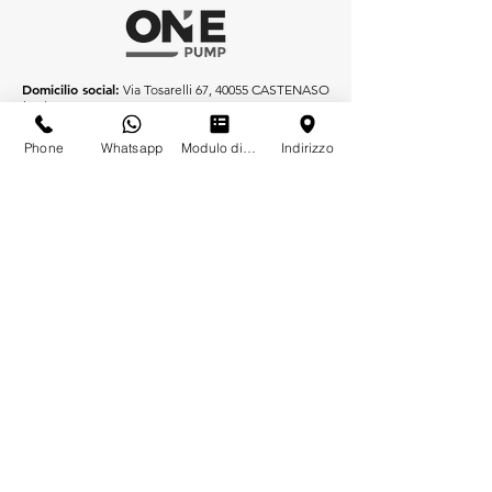
Domicilio social:
Via Tosarelli 67, 40055 CASTENASO
(BO)
Sede operativa:
Via P. Matteucci 4, 40057
Phone
Whatsapp
Modulo di contatto
Indirizzo
GRANAROLO DELL'EMILIA (BO)
Tel.:
+39 051 19616352
Fax.:
+39 051 531129
info@onepump.it
www.onepump.it
Contactos
Para cualquier consulta, duda o petición especial,
por favor contáctenos por correo electrónico o al
+39 051 19616352