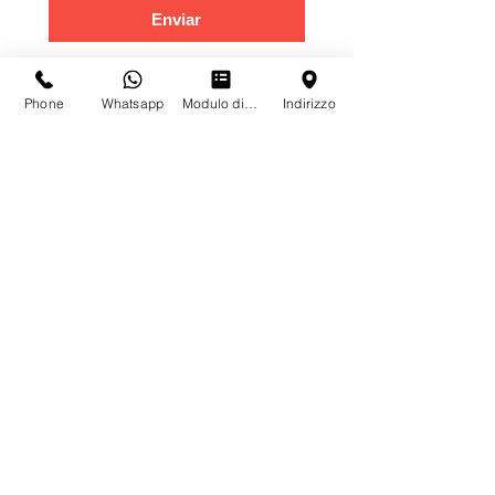
Enviar
Phone
Whatsapp
Modulo di contatto
Indirizzo
Domicilio social:
Via Tosarelli 67, 40055 CASTENASO
(BO)
Sede operativa:
Via P. Matteucci 4, 40057
GRANAROLO DELL'EMILIA (BO)
Tel.:
+39 051 19616352
Fax.:
+39 051 531129
info@onepump.it
www.onepump.it
Contactos
Para cualquier consulta, duda o petición especial,