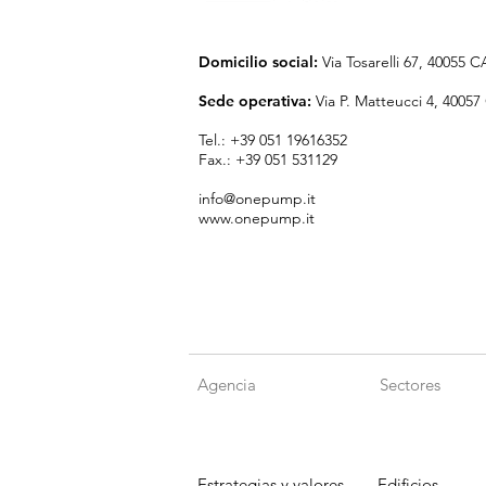
Domicilio social:
Via Tosarelli 67, 4005
Sede operativa:
Via P. Matteucci 4, 40
Tel.: +39 051 19616352
Fax.: +39 051 531129
info@onepump.it
www.onepump.it
Agencia
Sectores
Estrategias y valores
Edificios