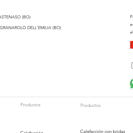
P
5 CASTENASO (BO)
e
057 GRANAROLO DELL'EMILIA (BO)
e
Productos
Productos
Calefacción con bridas
Calefacción