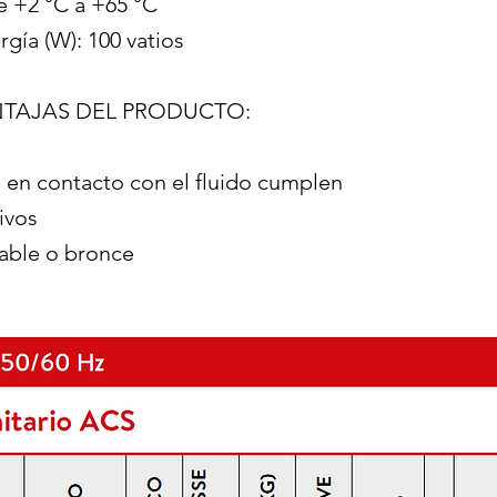
e +2 °C a +65 °C
ía (W): 100 vatios
NTAJAS DEL PRODUCTO:
en contacto con el fluido cumplen
ivos
able o bronce