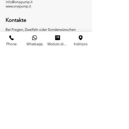
info@onepump.it
www.onepump.it
Kontakte
Bei Fragen, Zweifeln oder Sonderwünschen
kontaktieren Sie uns bitte per E-Mail oder unter
+39 051 19616352
Phone
Whatsapp
Modulo di contatto
Indirizzo
Agentur
Produkte
Heizung
Wildwasserableitung