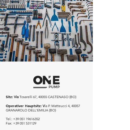
Sitz:
Via
Tosarelli 67, 40055 CASTENASO (BO)
Operativer Hauptsitz:
V
ia P. Matteucci 4, 40057
GRANAROLO DELL'EMILIA (BO)
Tel.:
+39 051 19616352
Fax:
+39 051 531129