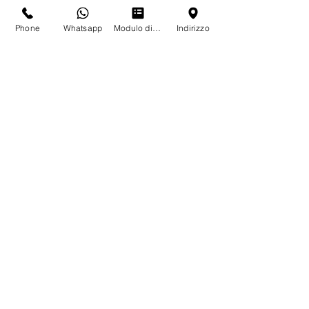
Phone
Whatsapp
Modulo di contatto
Indirizzo
Sitz:
Via
Tosarelli 67, 40055 CASTENASO (BO)
Operativer Hauptsitz:
V
ia P. Matteucci 4, 40057
GRANAROLO DELL'EMILIA (BO)
Tel.:
+39 051 19616352
Fax:
+39 051 531129
info@onepump.it
www.onepump.it
Kontakte
Bei Fragen, Zweifeln oder Sonderwünschen
kontaktieren Sie uns bitte per E-Mail oder unter
+39 051 19616352