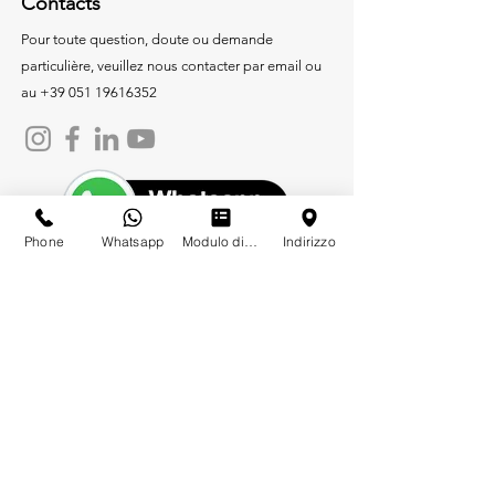
Contacts
Pour toute question, doute ou demande
particulière, veuillez nous contacter par email ou
au
+39 051 19616352
Phone
Whatsapp
Modulo di contatto
Indirizzo
Agence
Produits
Chauffage
Évacuation des eaux
blanches
Drainage des eaux grises
Climatisation et solaire
Chauffage à bride