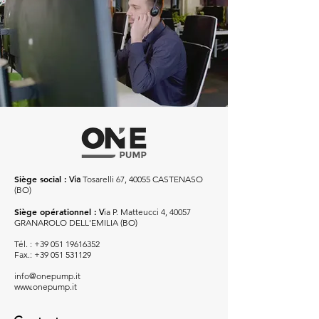
Siège social :
Via
Tosarelli 67, 40055 CASTENASO
(BO)
Siège opérationnel :
V
ia P. Matteucci 4, 40057
GRANAROLO DELL'EMILIA (BO)
Tél. :
+39 051 19616352
Fax.:
+39 051 531129
info@onepump.it
www.onepump.it